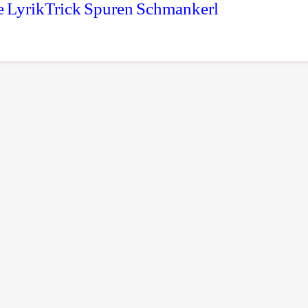
e
LyrikTrick
Spuren
Schmankerl