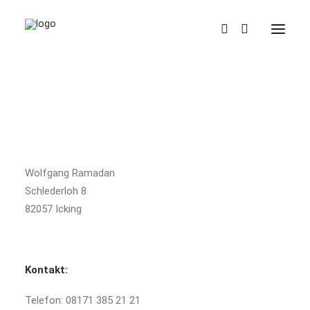
Impressum
"Regeln für meine Webseite
Woast scho."
Verantwortlich:
Wolfgang Ramadan
Schlederloh 8
82057 Icking
Kontakt:
Telefon: 08171 385 21 21